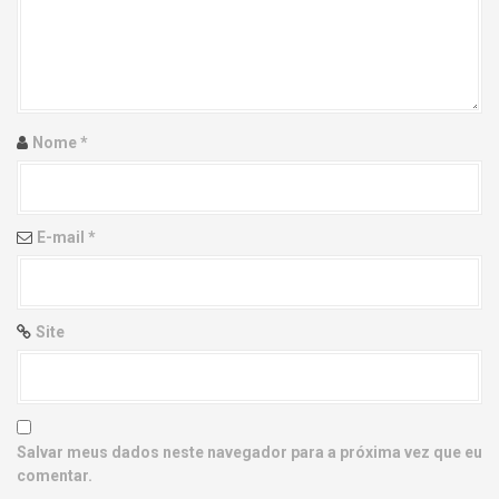
g
a
t
i
Nome
*
o
n
E-mail
*
Site
Salvar meus dados neste navegador para a próxima vez que eu
comentar.