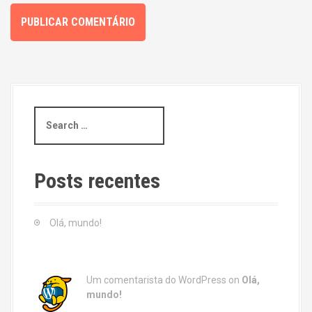
S
e
a
r
c
Posts recentes
h
f
o
Olá, mundo!
r
:
Um comentarista do WordPress
on
Olá,
mundo!