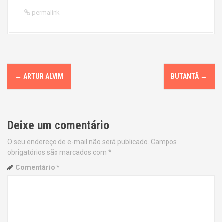
permalink
P
←
ARTUR ALVIM
BUTANTÃ
→
o
s
Deixe um comentário
t
O seu endereço de e-mail não será publicado.
Campos
n
obrigatórios são marcados com
*
a
Comentário
*
v
i