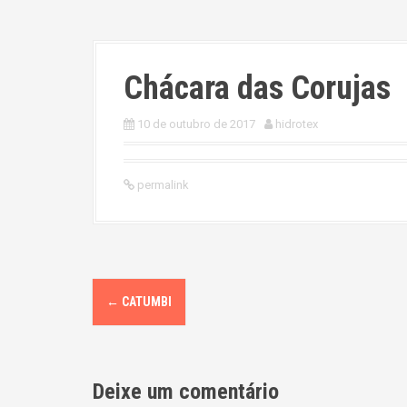
Chácara das Corujas
10 de outubro de 2017
hidrotex
permalink
P
←
CATUMBI
o
s
Deixe um comentário
t