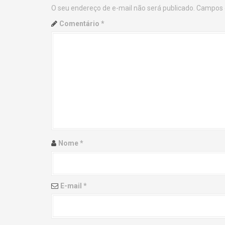
O seu endereço de e-mail não será publicado.
Campos 
n
Comentário
*
a
v
i
g
a
t
Nome
*
i
o
E-mail
*
n