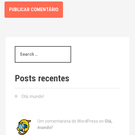
S
e
a
r
c
Posts recentes
h
f
o
Olá, mundo!
r
:
Um comentarista do WordPress
on
Olá,
mundo!