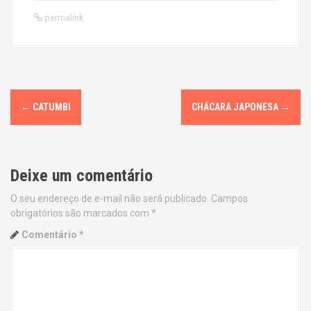
permalink
P
←
CATUMBI
CHÁCARA JAPONESA
→
o
s
Deixe um comentário
t
O seu endereço de e-mail não será publicado.
Campos
n
obrigatórios são marcados com
*
a
Comentário
*
v
i