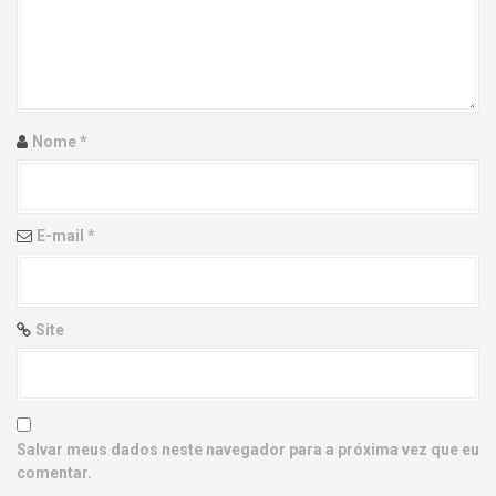
g
a
t
i
Nome
*
o
n
E-mail
*
Site
Salvar meus dados neste navegador para a próxima vez que eu
comentar.