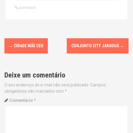
permalink
P
←
CIDADE MÃE CEU
CONJUNTO CITY JARAGUÁ
→
o
s
Deixe um comentário
t
O seu endereço de e-mail não será publicado.
Campos
n
obrigatórios são marcados com
*
a
Comentário
*
v
i