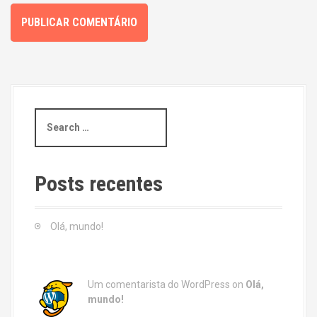
S
e
a
r
c
Posts recentes
h
f
o
Olá, mundo!
r
:
Um comentarista do WordPress
on
Olá,
mundo!