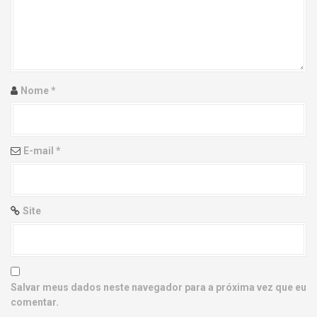
g
a
t
i
Nome
*
o
n
E-mail
*
Site
Salvar meus dados neste navegador para a próxima vez que eu
comentar.