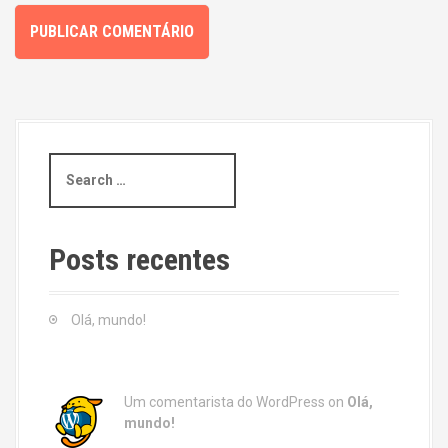
S
e
a
r
c
Posts recentes
h
f
o
Olá, mundo!
r
:
Um comentarista do WordPress
on
Olá,
mundo!