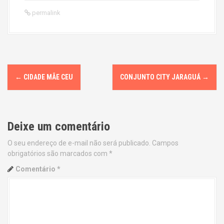
permalink
P
←
CIDADE MÃE CEU
CONJUNTO CITY JARAGUÁ
→
o
s
Deixe um comentário
t
O seu endereço de e-mail não será publicado.
Campos
n
obrigatórios são marcados com
*
a
Comentário
*
v
i