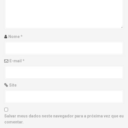
g
a
t
i
Nome
*
o
n
E-mail
*
Site
Salvar meus dados neste navegador para a próxima vez que eu
comentar.