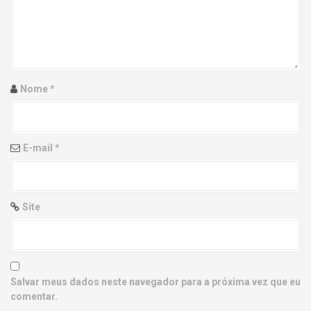
g
a
t
i
Nome
*
o
n
E-mail
*
Site
Salvar meus dados neste navegador para a próxima vez que eu
comentar.