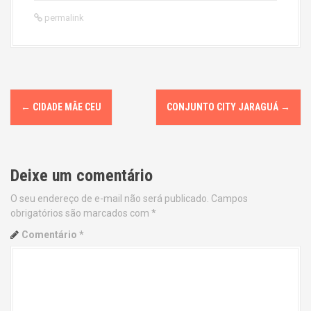
permalink
P
←
CIDADE MÃE CEU
CONJUNTO CITY JARAGUÁ
→
o
s
Deixe um comentário
t
O seu endereço de e-mail não será publicado.
Campos
n
obrigatórios são marcados com
*
a
Comentário
*
v
i