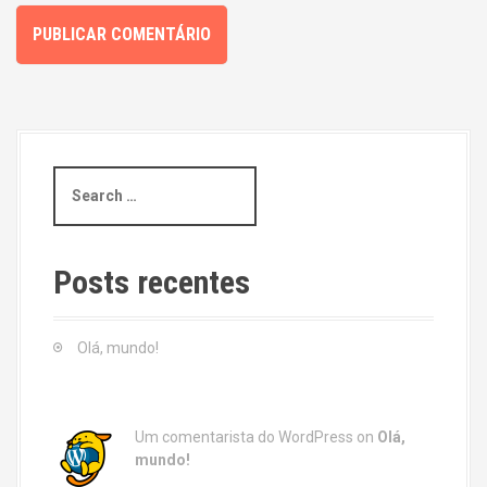
S
e
a
r
c
Posts recentes
h
f
o
Olá, mundo!
r
:
Um comentarista do WordPress
on
Olá,
mundo!