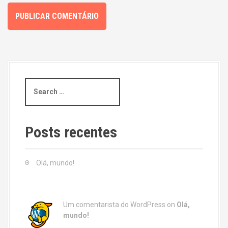
S
e
a
r
c
Posts recentes
h
f
o
Olá, mundo!
r
:
Um comentarista do WordPress
on
Olá,
mundo!