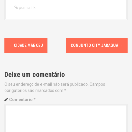
permalink
P
←
CIDADE MÃE CEU
CONJUNTO CITY JARAGUÁ
→
o
s
Deixe um comentário
t
O seu endereço de e-mail não será publicado.
Campos
n
obrigatórios são marcados com
*
a
Comentário
*
v
i