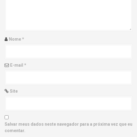
g
a
t
i
Nome
*
o
n
E-mail
*
Site
Salvar meus dados neste navegador para a próxima vez que eu
comentar.