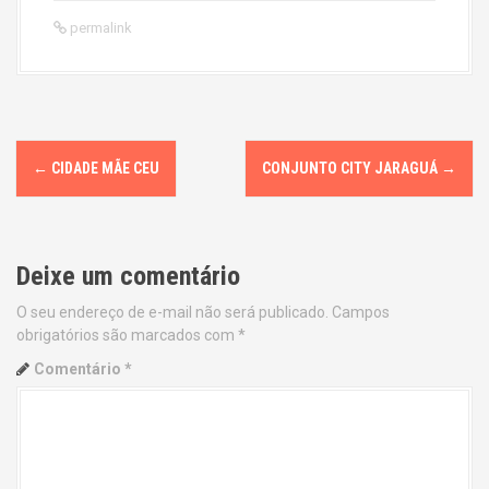
permalink
P
←
CIDADE MÃE CEU
CONJUNTO CITY JARAGUÁ
→
o
s
Deixe um comentário
t
O seu endereço de e-mail não será publicado.
Campos
n
obrigatórios são marcados com
*
a
Comentário
*
v
i