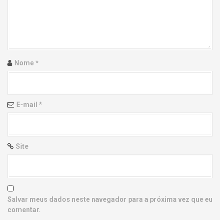
g
a
t
i
Nome
*
o
n
E-mail
*
Site
Salvar meus dados neste navegador para a próxima vez que eu
comentar.