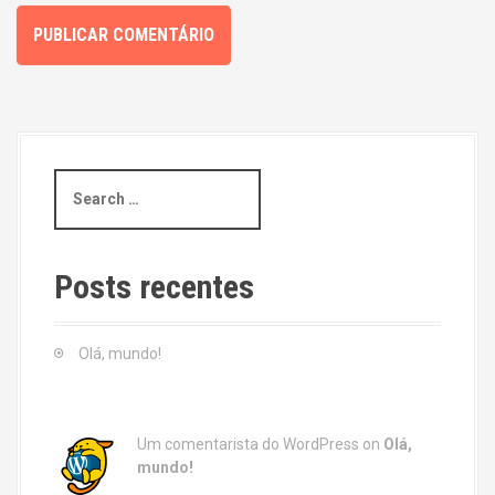
S
e
a
r
c
Posts recentes
h
f
o
Olá, mundo!
r
:
Um comentarista do WordPress
on
Olá,
mundo!