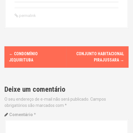
permalink
P
←
CONDOMÍNIO
CONJUNTO HABITACIONAL
o
JEQUIRITUBA
PIRAJUSSARA
→
s
t
Deixe um comentário
n
O seu endereço de e-mail não será publicado.
Campos
obrigatórios são marcados com
*
a
Comentário
*
v
i