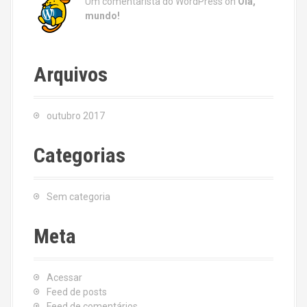
Um comentarista do WordPress
on
Olá,
mundo!
Arquivos
outubro 2017
Categorias
Sem categoria
Meta
Acessar
Feed de posts
Feed de comentários