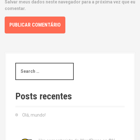
Salvar meus dados neste navegador para a próxima vez que eu
comentar.
S
e
a
r
c
Posts recentes
h
f
o
Olá, mundo!
r
: