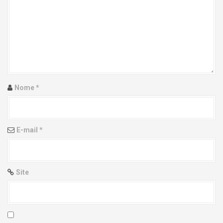
g
a
t
i
Nome
*
o
n
E-mail
*
Site