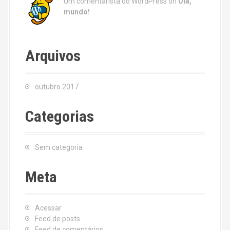
Um comentarista do WordPress
on
Olá,
mundo!
Arquivos
outubro 2017
Categorias
Sem categoria
Meta
Acessar
Feed de posts
Feed de comentários