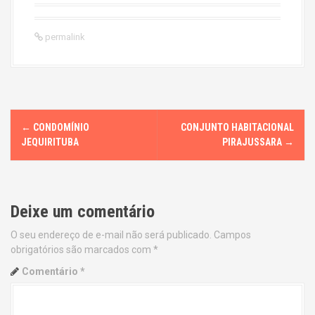
permalink
P
←
CONDOMÍNIO
CONJUNTO HABITACIONAL
o
JEQUIRITUBA
PIRAJUSSARA
→
s
t
Deixe um comentário
n
O seu endereço de e-mail não será publicado.
Campos
obrigatórios são marcados com
*
a
Comentário
*
v
i