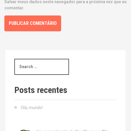
Salvar meus dados neste navegador para a próxima vez que eu
comentar.
S
e
a
r
c
Posts recentes
h
f
o
Olá, mundo!
r
: