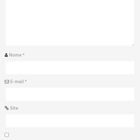
g
a
t
i
Nome
*
o
n
E-mail
*
Site