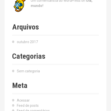
Um comentarista do WordPress
on
Olá,
mundo!
Arquivos
outubro 2017
Categorias
Sem categoria
Meta
Acessar
Feed de posts
Feed de comentários