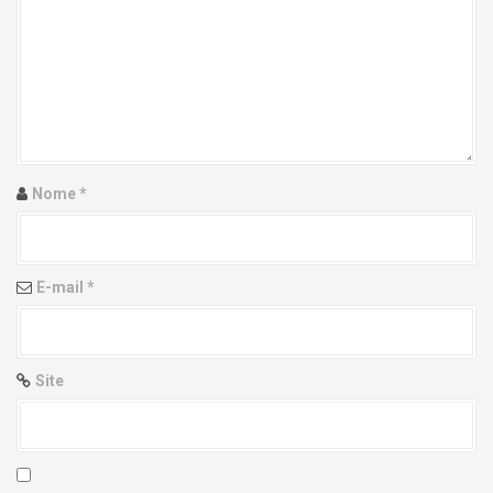
g
a
t
i
Nome
*
o
n
E-mail
*
Site