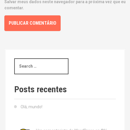
Salvar meus dados neste navegador para a próxima vez que eu
comentar.
S
e
a
r
c
Posts recentes
h
f
o
Olá, mundo!
r
: