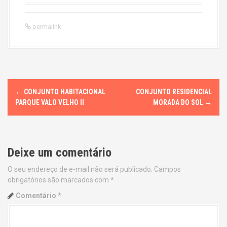
permalink
P
←
CONJUNTO HABITACIONAL
CONJUNTO RESIDENCIAL
o
PARQUE VALO VELHO II
MORADA DO SOL
→
s
t
Deixe um comentário
n
O seu endereço de e-mail não será publicado.
Campos
obrigatórios são marcados com
*
a
Comentário
*
v
i