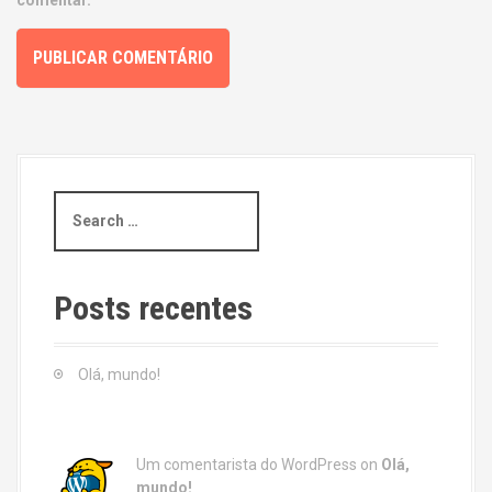
comentar.
S
e
a
r
c
Posts recentes
h
f
o
Olá, mundo!
r
:
Um comentarista do WordPress
on
Olá,
mundo!