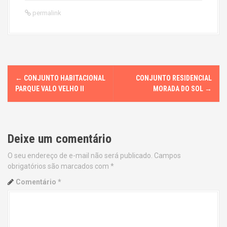
permalink
P
←
CONJUNTO HABITACIONAL
CONJUNTO RESIDENCIAL
o
PARQUE VALO VELHO II
MORADA DO SOL
→
s
t
Deixe um comentário
n
O seu endereço de e-mail não será publicado.
Campos
obrigatórios são marcados com
*
a
Comentário
*
v
i