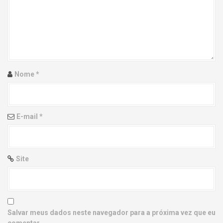
g
a
t
i
Nome
*
o
n
E-mail
*
Site
Salvar meus dados neste navegador para a próxima vez que eu