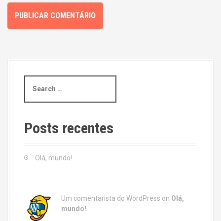
S
e
a
r
c
Posts recentes
h
f
o
Olá, mundo!
r
:
Um comentarista do WordPress
on
Olá,
mundo!