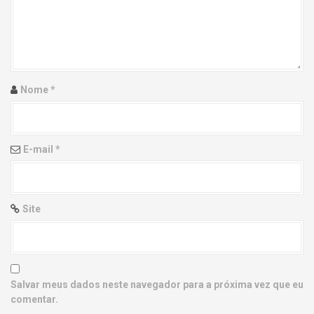
g
a
t
i
Nome
*
o
n
E-mail
*
Site
Salvar meus dados neste navegador para a próxima vez que eu
comentar.