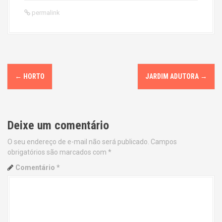
permalink
P
←
HORTO
JARDIM ADUTORA
→
o
s
Deixe um comentário
t
O seu endereço de e-mail não será publicado.
Campos
n
obrigatórios são marcados com
*
a
Comentário
*
v
i