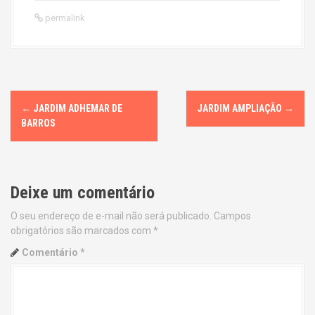
permalink
P
←
JARDIM ADHEMAR DE
JARDIM AMPLIAÇÃO
→
o
BARROS
s
t
Deixe um comentário
n
O seu endereço de e-mail não será publicado.
Campos
obrigatórios são marcados com
*
a
Comentário
*
v
i