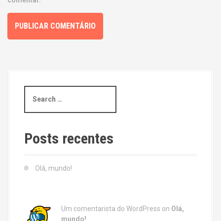
comentar.
S
e
a
r
c
Posts recentes
h
f
o
Olá, mundo!
r
:
Um comentarista do WordPress
on
Olá,
mundo!