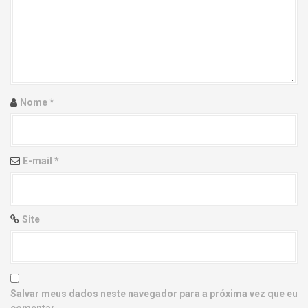
g
a
t
i
Nome
*
o
n
E-mail
*
Site
Salvar meus dados neste navegador para a próxima vez que eu