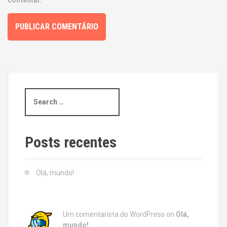
comentar.
S
e
a
r
c
Posts recentes
h
f
o
Olá, mundo!
r
:
Um comentarista do WordPress
on
Olá,
mundo!