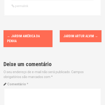
permalink
P
←
JARDIM AMÉRICA DA
JARDIM ARTUR ALVIM
→
o
PENHA
s
t
Deixe um comentário
n
O seu endereço de e-mail não será publicado.
Campos
obrigatórios são marcados com
*
a
Comentário
*
v
i