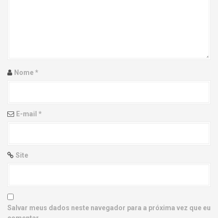
g
a
t
i
Nome
*
o
n
E-mail
*
Site
Salvar meus dados neste navegador para a próxima vez que eu