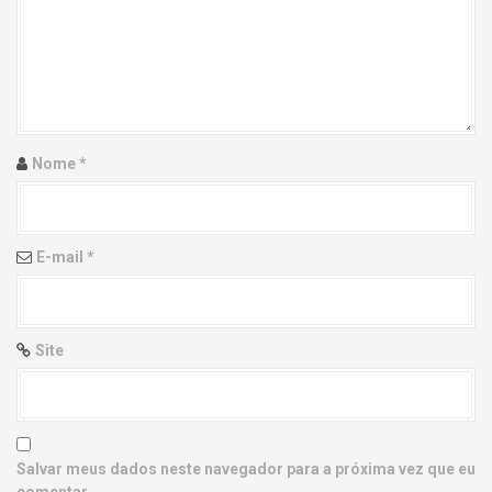
g
a
t
i
Nome
*
o
n
E-mail
*
Site
Salvar meus dados neste navegador para a próxima vez que eu