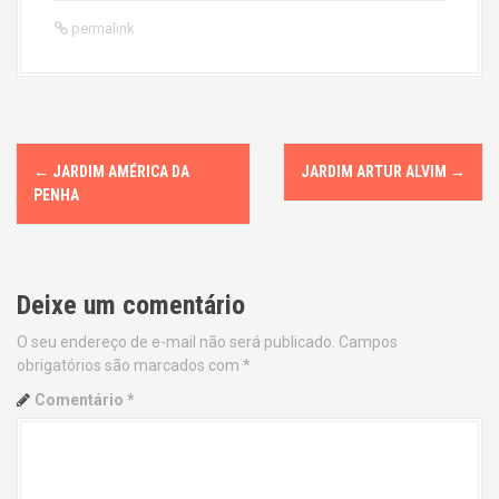
permalink
P
←
JARDIM AMÉRICA DA
JARDIM ARTUR ALVIM
→
o
PENHA
s
t
Deixe um comentário
n
O seu endereço de e-mail não será publicado.
Campos
obrigatórios são marcados com
*
a
Comentário
*
v
i