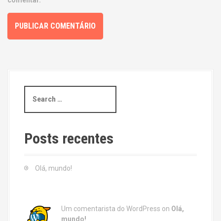
comentar.
S
e
a
r
c
Posts recentes
h
f
o
Olá, mundo!
r
:
Um comentarista do WordPress
on
Olá,
mundo!