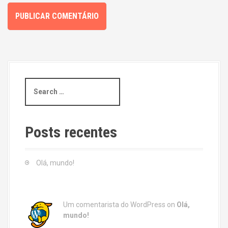
S
e
a
r
c
Posts recentes
h
f
o
Olá, mundo!
r
:
Um comentarista do WordPress
on
Olá,
mundo!