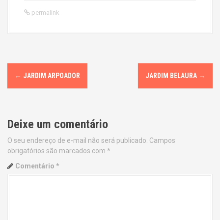
permalink
P
←
JARDIM ARPOADOR
JARDIM BELAURA
→
o
s
Deixe um comentário
t
O seu endereço de e-mail não será publicado.
Campos
n
obrigatórios são marcados com
*
a
Comentário
*
v
i