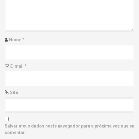
g
a
t
i
Nome
*
o
n
E-mail
*
Site
Salvar meus dados neste navegador para a próxima vez que eu
comentar.