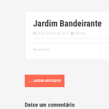
Jardim Bandeirante
10 de outubro de 2017
hidrotex
permalink
P
←
JARDIM ARPOADOR
o
s
Deixe um comentário
t