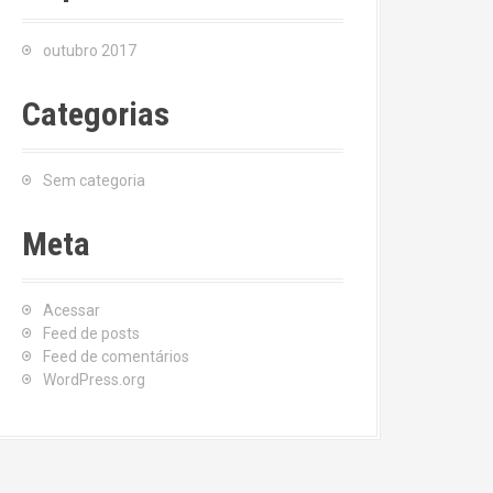
outubro 2017
Categorias
Sem categoria
Meta
Acessar
Feed de posts
Feed de comentários
WordPress.org