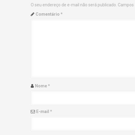
O seu endereço de e-mail não será publicado.
Campos 
n
Comentário
*
a
v
i
g
a
t
Nome
*
i
o
E-mail
*
n