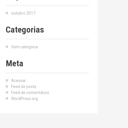
outubro 2017
Categorias
Sem categoria
Meta
Acessar
Feed de posts
Feed de comentários
WordPress.org