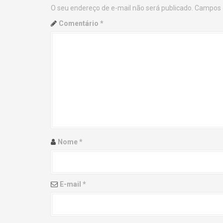
O seu endereço de e-mail não será publicado.
Campos 
n
Comentário
*
a
v
i
g
a
t
Nome
*
i
o
E-mail
*
n