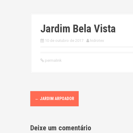
Jardim Bela Vista
10 de outubro de 2017
hidrotex
permalink
P
←
JARDIM ARPOADOR
o
s
Deixe um comentário
t