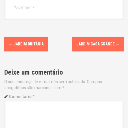
permalink
P
←
JARDIM BRITÂNIA
JARDIM CASA GRANDE
→
o
s
Deixe um comentário
t
O seu endereço de e-mail não será publicado.
Campos
n
obrigatórios são marcados com
*
a
Comentário
*
v
i