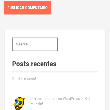
S
e
a
r
c
Posts recentes
h
f
o
Olá, mundo!
r
:
Um comentarista do WordPress
on
Olá,
mundo!