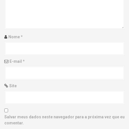
g
a
t
i
Nome
*
o
n
E-mail
*
Site
Salvar meus dados neste navegador para a próxima vez que eu
comentar.