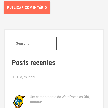
S
e
a
r
c
Posts recentes
h
f
o
Olá, mundo!
r
:
Um comentarista do WordPress
on
Olá,
mundo!