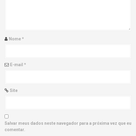
g
a
t
i
Nome
*
o
n
E-mail
*
Site
Salvar meus dados neste navegador para a próxima vez que eu
comentar.