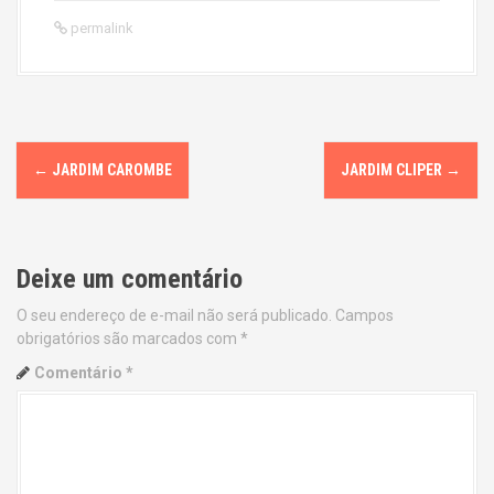
permalink
P
←
JARDIM CAROMBE
JARDIM CLIPER
→
o
s
Deixe um comentário
t
O seu endereço de e-mail não será publicado.
Campos
n
obrigatórios são marcados com
*
a
Comentário
*
v
i