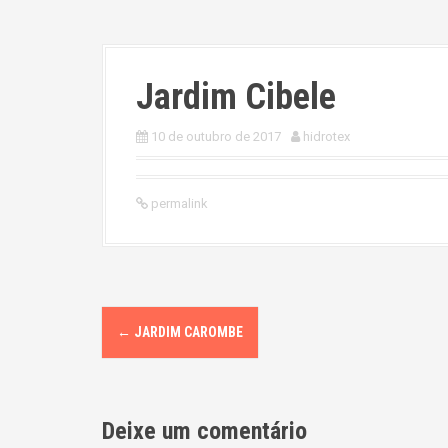
Jardim Cibele
10 de outubro de 2017
hidrotex
permalink
P
←
JARDIM CAROMBE
o
s
Deixe um comentário
t