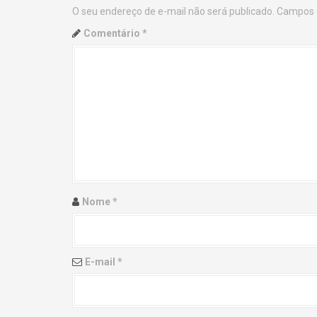
O seu endereço de e-mail não será publicado.
Campos 
n
Comentário
*
a
v
i
g
a
t
Nome
*
i
o
E-mail
*
n