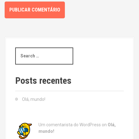
S
e
a
r
c
Posts recentes
h
f
o
Olá, mundo!
r
:
Um comentarista do WordPress
on
Olá,
mundo!