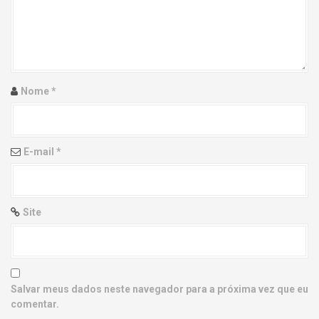
g
a
t
i
Nome
*
o
n
E-mail
*
Site
Salvar meus dados neste navegador para a próxima vez que eu
comentar.