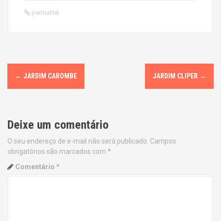
permalink
P
←
JARDIM CAROMBE
JARDIM CLIPER
→
o
s
Deixe um comentário
t
O seu endereço de e-mail não será publicado.
Campos
n
obrigatórios são marcados com
*
a
Comentário
*
v
i