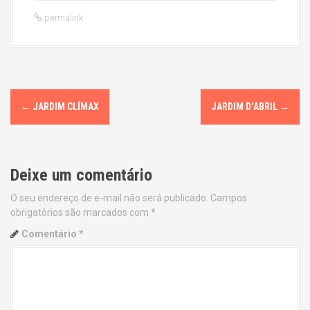
permalink
P
←
JARDIM CLÍMAX
JARDIM D’ABRIL
→
o
s
Deixe um comentário
t
O seu endereço de e-mail não será publicado.
Campos
n
obrigatórios são marcados com
*
a
Comentário
*
v
i