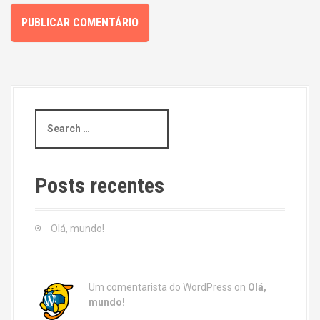
S
e
a
r
c
Posts recentes
h
f
o
Olá, mundo!
r
:
Um comentarista do WordPress
on
Olá,
mundo!