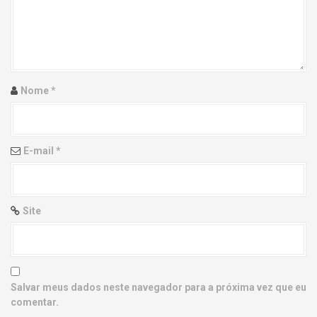
g
a
t
i
Nome
*
o
n
E-mail
*
Site
Salvar meus dados neste navegador para a próxima vez que eu
comentar.