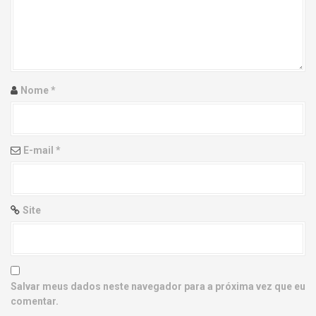
g
a
t
i
Nome
*
o
n
E-mail
*
Site
Salvar meus dados neste navegador para a próxima vez que eu
comentar.