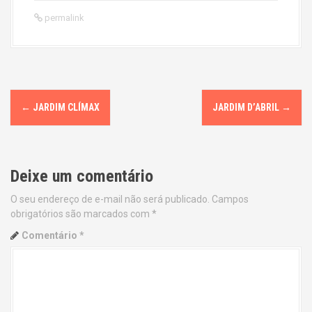
permalink
P
←
JARDIM CLÍMAX
JARDIM D’ABRIL
→
o
s
Deixe um comentário
t
O seu endereço de e-mail não será publicado.
Campos
n
obrigatórios são marcados com
*
a
Comentário
*
v
i