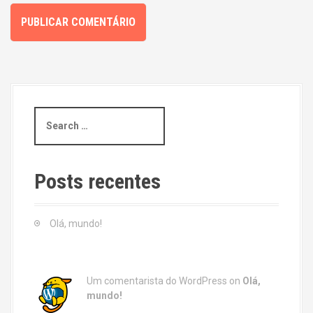
S
e
a
r
c
Posts recentes
h
f
o
Olá, mundo!
r
:
Um comentarista do WordPress
on
Olá,
mundo!