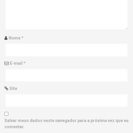
g
a
t
i
Nome
*
o
n
E-mail
*
Site
Salvar meus dados neste navegador para a próxima vez que eu
comentar.