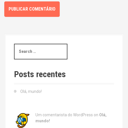
S
e
a
r
c
Posts recentes
h
f
o
Olá, mundo!
r
:
Um comentarista do WordPress
on
Olá,
mundo!