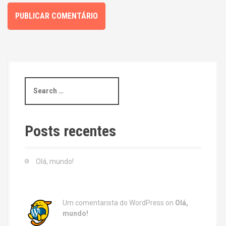
S
e
a
r
c
Posts recentes
h
f
o
Olá, mundo!
r
:
Um comentarista do WordPress
on
Olá,
mundo!