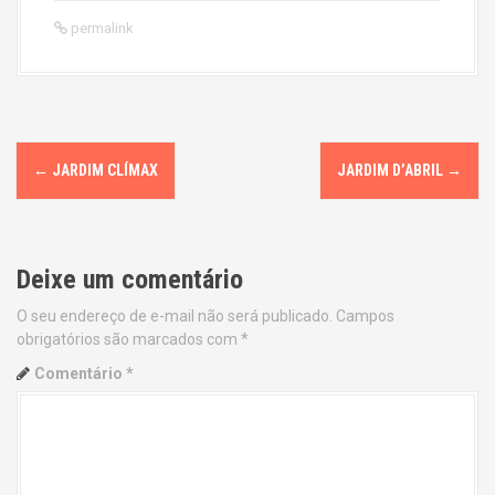
permalink
P
←
JARDIM CLÍMAX
JARDIM D’ABRIL
→
o
s
Deixe um comentário
t
O seu endereço de e-mail não será publicado.
Campos
n
obrigatórios são marcados com
*
a
Comentário
*
v
i