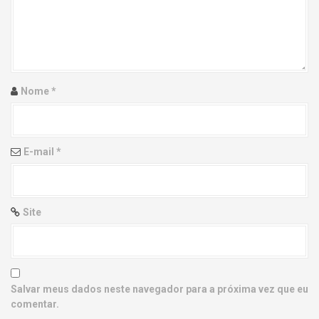
g
a
t
i
Nome
*
o
n
E-mail
*
Site
Salvar meus dados neste navegador para a próxima vez que eu
comentar.