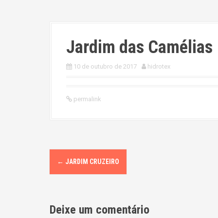
Jardim das Camélias
10 de outubro de 2017
hidrotex
permalink
P
←
JARDIM CRUZEIRO
o
s
Deixe um comentário
t