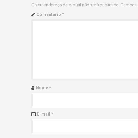
O seu endereço de e-mail não será publicado.
Campos 
n
Comentário
*
a
v
i
g
a
t
Nome
*
i
o
E-mail
*
n