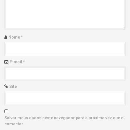
g
a
t
i
Nome
*
o
n
E-mail
*
Site
Salvar meus dados neste navegador para a próxima vez que eu
comentar.