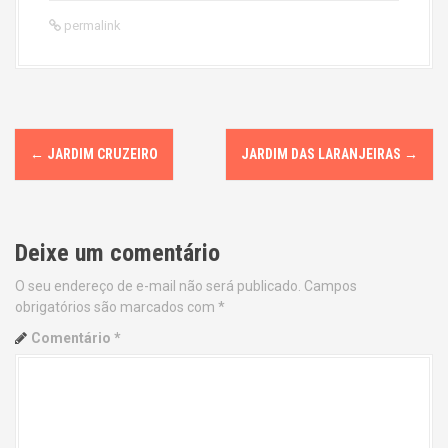
permalink
P
←
JARDIM CRUZEIRO
JARDIM DAS LARANJEIRAS
→
o
s
Deixe um comentário
t
O seu endereço de e-mail não será publicado.
Campos
n
obrigatórios são marcados com
*
a
Comentário
*
v
i