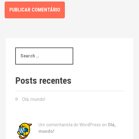
S
e
a
r
c
Posts recentes
h
f
o
Olá, mundo!
r
:
Um comentarista do WordPress
on
Olá,
mundo!