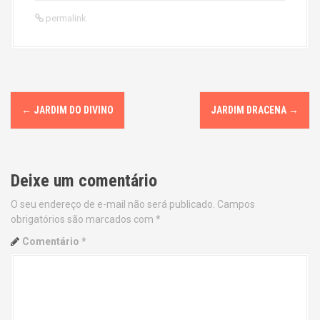
permalink
P
←
JARDIM DO DIVINO
JARDIM DRACENA
→
o
s
Deixe um comentário
t
O seu endereço de e-mail não será publicado.
Campos
n
obrigatórios são marcados com
*
a
Comentário
*
v
i