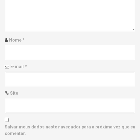
g
a
t
i
Nome
*
o
n
E-mail
*
Site
Salvar meus dados neste navegador para a próxima vez que eu
comentar.