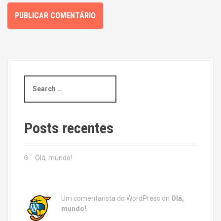
S
e
a
r
c
Posts recentes
h
f
o
Olá, mundo!
r
:
Um comentarista do WordPress
on
Olá,
mundo!