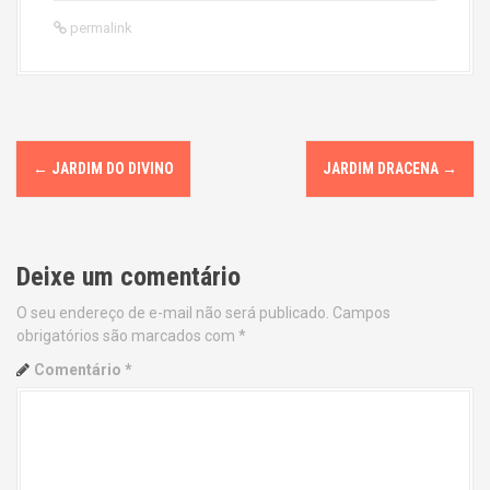
permalink
P
←
JARDIM DO DIVINO
JARDIM DRACENA
→
o
s
Deixe um comentário
t
O seu endereço de e-mail não será publicado.
Campos
n
obrigatórios são marcados com
*
a
Comentário
*
v
i