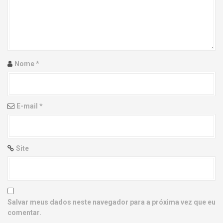
g
a
t
i
Nome
*
o
n
E-mail
*
Site
Salvar meus dados neste navegador para a próxima vez que eu
comentar.