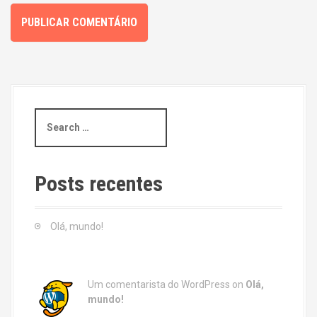
S
e
a
r
c
Posts recentes
h
f
o
Olá, mundo!
r
:
Um comentarista do WordPress
on
Olá,
mundo!