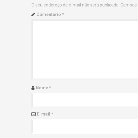
O seu endereço de e-mail não será publicado.
Campos 
n
Comentário
*
a
v
i
g
a
t
Nome
*
i
o
E-mail
*
n