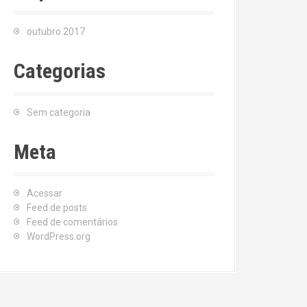
outubro 2017
Categorias
Sem categoria
Meta
Acessar
Feed de posts
Feed de comentários
WordPress.org