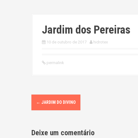
Jardim dos Pereiras
10 de outubro de 2017
hidrotex
permalink
P
←
JARDIM DO DIVINO
o
s
Deixe um comentário
t