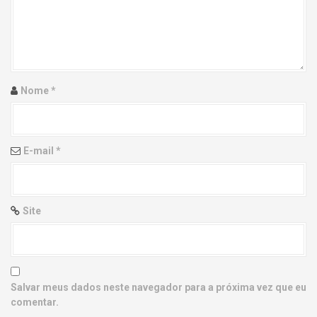
g
a
t
i
Nome
*
o
n
E-mail
*
Site
Salvar meus dados neste navegador para a próxima vez que eu
comentar.