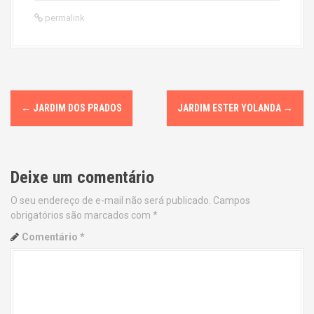
permalink
P
←
JARDIM DOS PRADOS
JARDIM ESTER YOLANDA
→
o
s
Deixe um comentário
t
O seu endereço de e-mail não será publicado.
Campos
n
obrigatórios são marcados com
*
a
Comentário
*
v
i