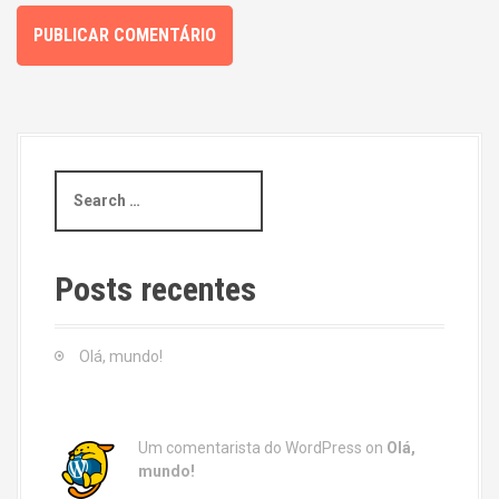
S
e
a
r
c
Posts recentes
h
f
o
Olá, mundo!
r
:
Um comentarista do WordPress
on
Olá,
mundo!