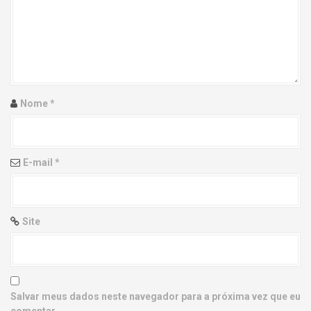
g
a
t
i
Nome
*
o
n
E-mail
*
Site
Salvar meus dados neste navegador para a próxima vez que eu