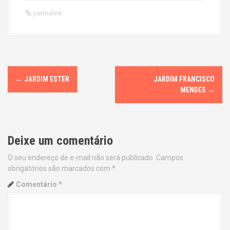
permalink
P
←
JARDIM ESTER
JARDIM FRANCISCO
o
MENDES
→
s
t
Deixe um comentário
n
O seu endereço de e-mail não será publicado.
Campos
obrigatórios são marcados com
*
a
Comentário
*
v
i