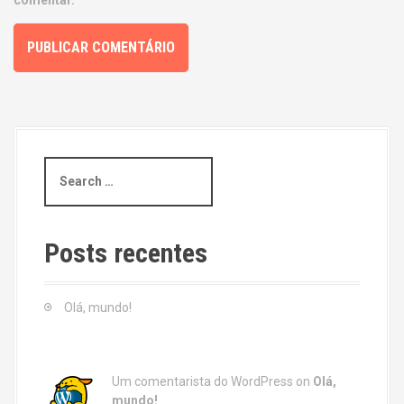
comentar.
S
e
a
r
c
Posts recentes
h
f
o
Olá, mundo!
r
:
Um comentarista do WordPress
on
Olá,
mundo!