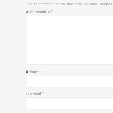
O seu endereço de e-mail não será publicado.
Campos 
n
Comentário
*
a
v
i
g
a
t
Nome
*
i
o
E-mail
*
n