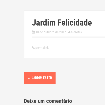
Jardim Felicidade
10 de outubro de 2017
hidrotex
permalink
P
←
JARDIM ESTER
o
s
Deixe um comentário
t