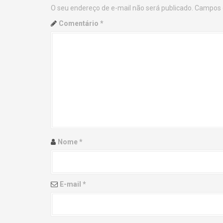
O seu endereço de e-mail não será publicado.
Campos 
n
Comentário
*
a
v
i
g
a
t
Nome
*
i
o
E-mail
*
n