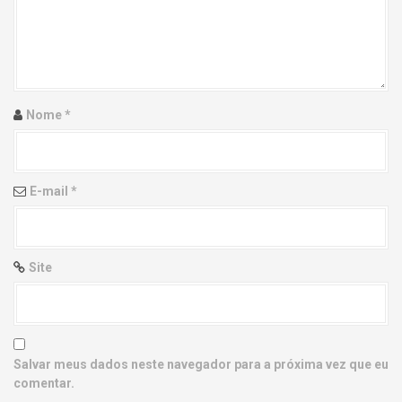
g
a
t
i
Nome
*
o
n
E-mail
*
Site
Salvar meus dados neste navegador para a próxima vez que eu
comentar.