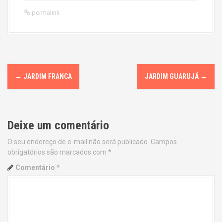
permalink
P
←
JARDIM FRANCA
JARDIM GUARUJÁ
→
o
s
Deixe um comentário
t
O seu endereço de e-mail não será publicado.
Campos
n
obrigatórios são marcados com
*
a
Comentário
*
v
i