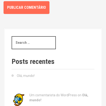
S
e
a
r
c
Posts recentes
h
f
o
Olá, mundo!
r
:
Um comentarista do WordPress
on
Olá,
mundo!