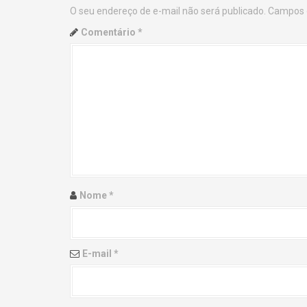
O seu endereço de e-mail não será publicado.
Campos 
n
Comentário
*
a
v
i
g
a
t
Nome
*
i
o
E-mail
*
n