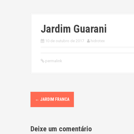
Jardim Guarani
10 de outubro de 2017
hidrotex
permalink
P
←
JARDIM FRANCA
o
s
Deixe um comentário
t