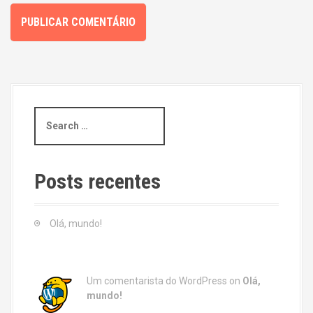
S
e
a
r
c
Posts recentes
h
f
o
Olá, mundo!
r
:
Um comentarista do WordPress
on
Olá,
mundo!