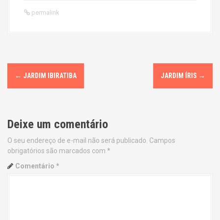
permalink
P
←
JARDIM IBIRATIBA
JARDIM ÍRIS
→
o
s
Deixe um comentário
t
O seu endereço de e-mail não será publicado.
Campos
n
obrigatórios são marcados com
*
a
Comentário
*
v
i