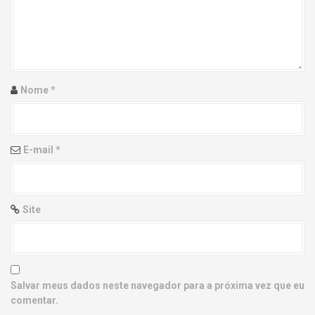
g
a
t
i
Nome
*
o
n
E-mail
*
Site
Salvar meus dados neste navegador para a próxima vez que eu
comentar.