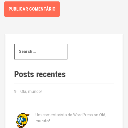
S
e
a
r
c
Posts recentes
h
f
o
Olá, mundo!
r
:
Um comentarista do WordPress
on
Olá,
mundo!