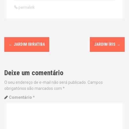
permalink
P
←
JARDIM IBIRATIBA
JARDIM ÍRIS
→
o
s
Deixe um comentário
t
O seu endereço de e-mail não será publicado.
Campos
n
obrigatórios são marcados com
*
a
Comentário
*
v
i