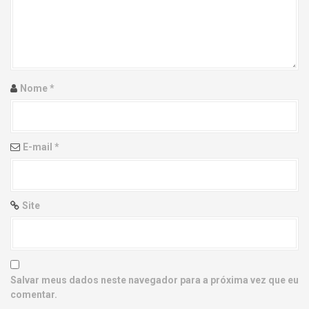
g
a
t
i
Nome
*
o
n
E-mail
*
Site
Salvar meus dados neste navegador para a próxima vez que eu
comentar.