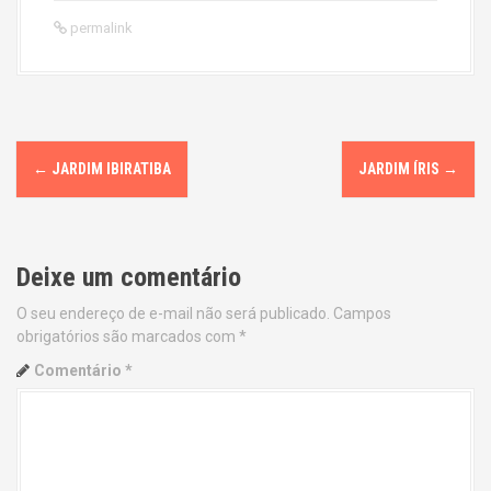
permalink
P
←
JARDIM IBIRATIBA
JARDIM ÍRIS
→
o
s
Deixe um comentário
t
O seu endereço de e-mail não será publicado.
Campos
n
obrigatórios são marcados com
*
a
Comentário
*
v
i