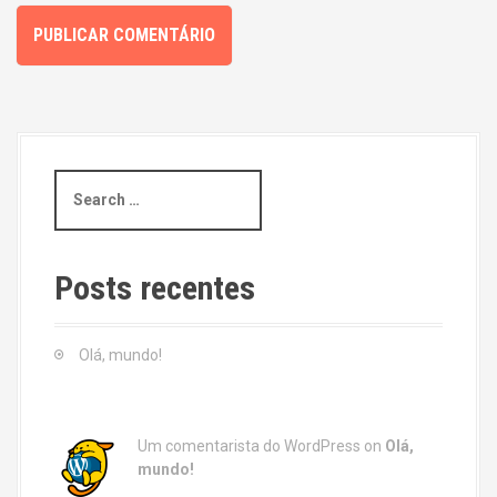
S
e
a
r
c
Posts recentes
h
f
o
Olá, mundo!
r
:
Um comentarista do WordPress
on
Olá,
mundo!