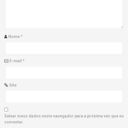
g
a
t
i
Nome
*
o
n
E-mail
*
Site
Salvar meus dados neste navegador para a próxima vez que eu
comentar.