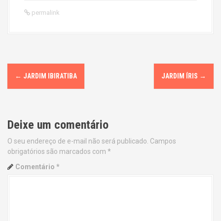
permalink
P
←
JARDIM IBIRATIBA
JARDIM ÍRIS
→
o
s
Deixe um comentário
t
O seu endereço de e-mail não será publicado.
Campos
n
obrigatórios são marcados com
*
a
Comentário
*
v
i