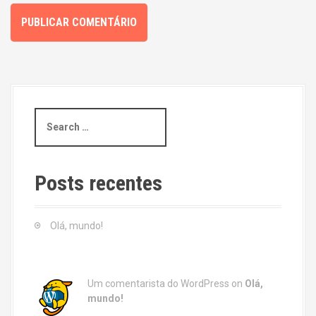
S
e
a
r
c
Posts recentes
h
f
o
Olá, mundo!
r
:
Um comentarista do WordPress
on
Olá,
mundo!