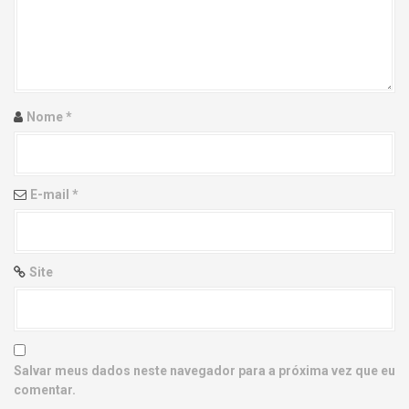
g
a
t
i
Nome
*
o
n
E-mail
*
Site
Salvar meus dados neste navegador para a próxima vez que eu
comentar.