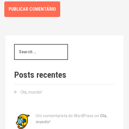
S
e
a
r
c
Posts recentes
h
f
o
Olá, mundo!
r
:
Um comentarista do WordPress
on
Olá,
mundo!