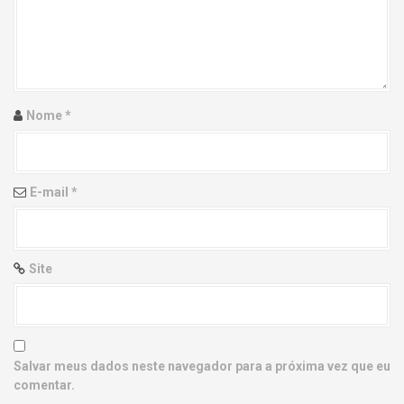
g
a
t
i
Nome
*
o
n
E-mail
*
Site
Salvar meus dados neste navegador para a próxima vez que eu
comentar.