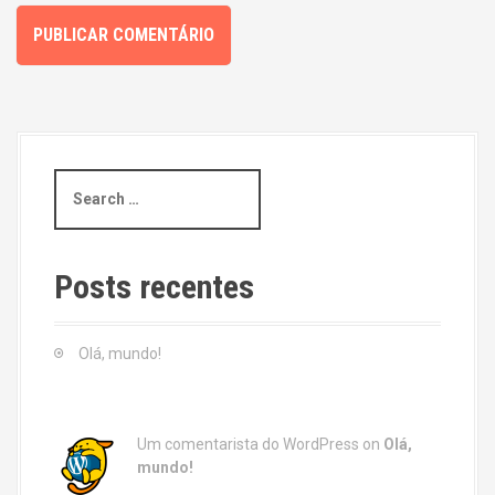
S
e
a
r
c
Posts recentes
h
f
o
Olá, mundo!
r
:
Um comentarista do WordPress
on
Olá,
mundo!