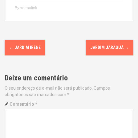
permalink
P
←
JARDIM IRENE
JARDIM JARAGUÁ
→
o
s
Deixe um comentário
t
O seu endereço de e-mail não será publicado.
Campos
n
obrigatórios são marcados com
*
a
Comentário
*
v
i