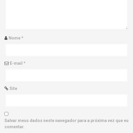
g
a
t
i
Nome
*
o
n
E-mail
*
Site
Salvar meus dados neste navegador para a próxima vez que eu
comentar.