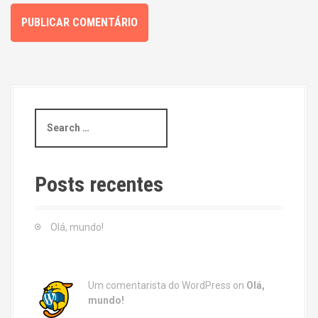
S
e
a
r
c
Posts recentes
h
f
o
Olá, mundo!
r
:
Um comentarista do WordPress
on
Olá,
mundo!