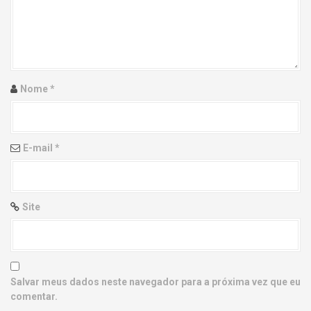
g
a
t
i
Nome
*
o
n
E-mail
*
Site
Salvar meus dados neste navegador para a próxima vez que eu
comentar.