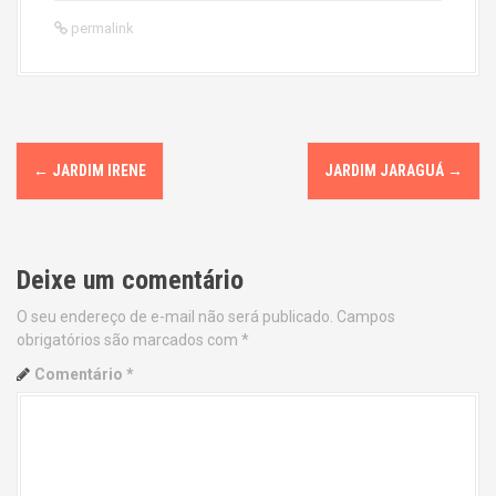
permalink
P
←
JARDIM IRENE
JARDIM JARAGUÁ
→
o
s
Deixe um comentário
t
O seu endereço de e-mail não será publicado.
Campos
n
obrigatórios são marcados com
*
a
Comentário
*
v
i