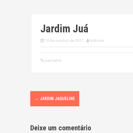
Jardim Juá
10 de outubro de 2017
hidrotex
permalink
P
←
JARDIM JAQUELINE
o
s
Deixe um comentário
t