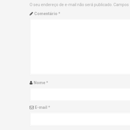
O seu endereço de e-mail não será publicado.
Campos 
n
Comentário
*
a
v
i
g
a
t
Nome
*
i
o
E-mail
*
n