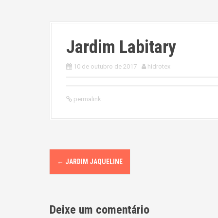
Jardim Labitary
10 de outubro de 2017
hidrotex
permalink
P
←
JARDIM JAQUELINE
o
s
Deixe um comentário
t