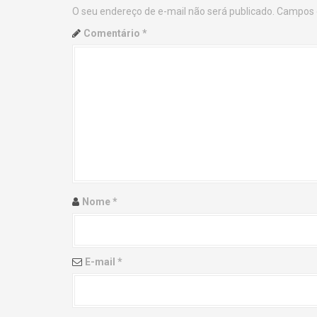
O seu endereço de e-mail não será publicado.
Campos 
n
Comentário
*
a
v
i
g
a
t
Nome
*
i
o
E-mail
*
n