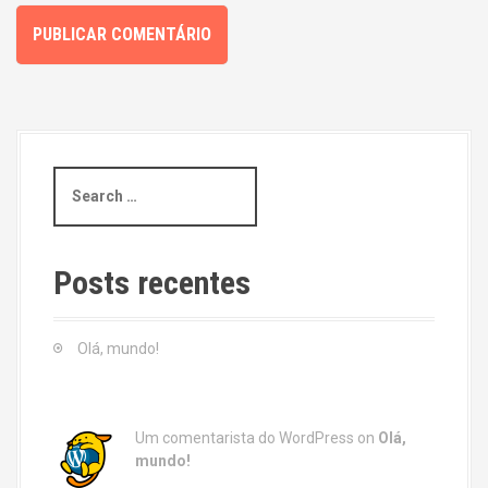
S
e
a
r
c
Posts recentes
h
f
o
Olá, mundo!
r
:
Um comentarista do WordPress
on
Olá,
mundo!