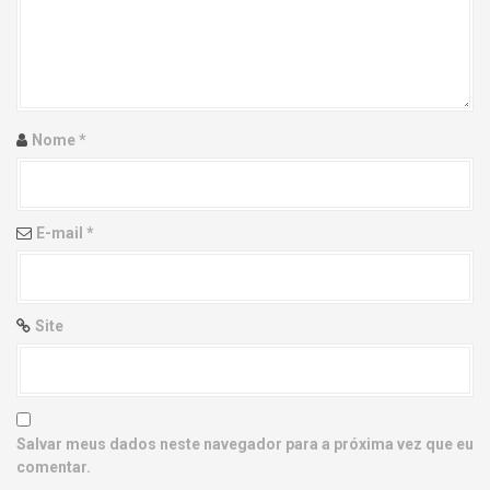
g
a
t
i
Nome
*
o
n
E-mail
*
Site
Salvar meus dados neste navegador para a próxima vez que eu
comentar.