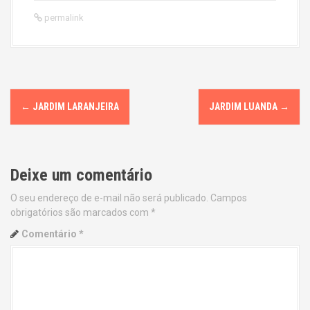
permalink
P
←
JARDIM LARANJEIRA
JARDIM LUANDA
→
o
s
Deixe um comentário
t
O seu endereço de e-mail não será publicado.
Campos
n
obrigatórios são marcados com
*
a
Comentário
*
v
i