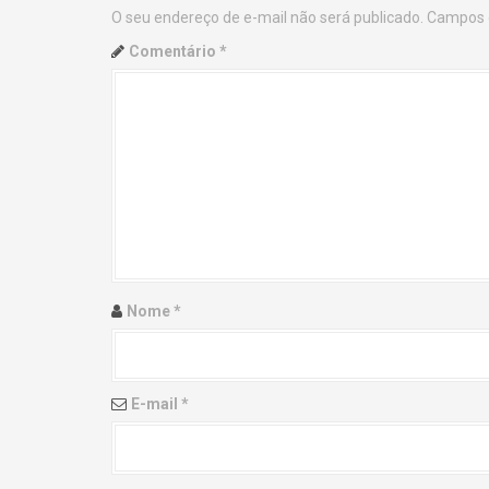
O seu endereço de e-mail não será publicado.
Campos 
n
Comentário
*
a
v
i
g
a
t
Nome
*
i
o
E-mail
*
n