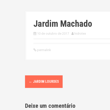
Jardim Machado
10 de outubro de 2017
hidrotex
permalink
P
←
JARDIM LOURDES
o
s
Deixe um comentário
t