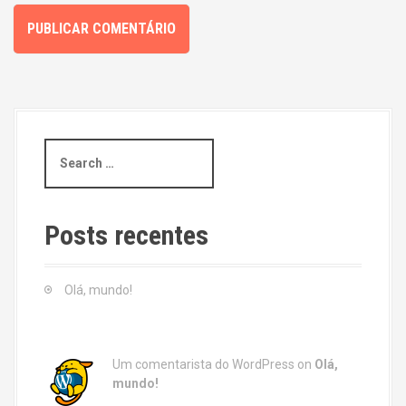
S
e
a
r
c
Posts recentes
h
f
o
Olá, mundo!
r
:
Um comentarista do WordPress
on
Olá,
mundo!