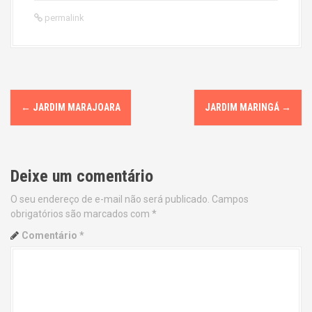
permalink
P
←
JARDIM MARAJOARA
JARDIM MARINGÁ
→
o
s
Deixe um comentário
t
O seu endereço de e-mail não será publicado.
Campos
n
obrigatórios são marcados com
*
a
Comentário
*
v
i