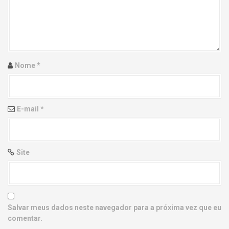
g
a
t
i
Nome
*
o
n
E-mail
*
Site
Salvar meus dados neste navegador para a próxima vez que eu
comentar.